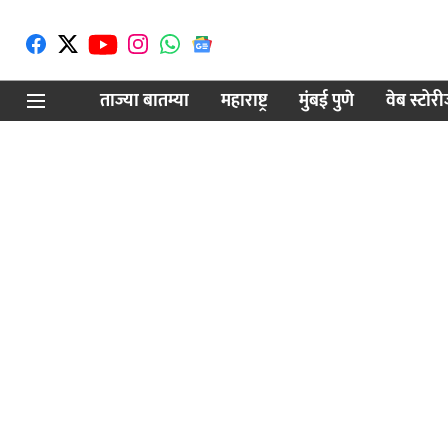
ताज्या बातम्या
महाराष्ट्र
मुंबई पुणे
वेब स्टोर