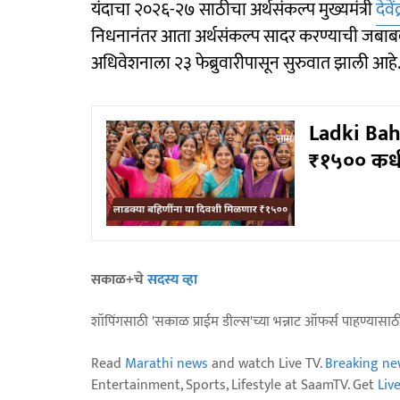
यंदाचा २०२६-२७ साठीचा अर्थसंकल्प मुख्यमंत्री
देव
निधनानंतर आता अर्थसंकल्प सादर करण्याची जबाबदा
अधिवेशनाला २३ फेब्रुवारीपासून सुरुवात झाली आहे
Ladki Bahin
₹१५०० कधी
सकाळ+चे
सदस्य व्हा
शॉपिंगसाठी 'सकाळ प्राईम डील्स'च्या भन्नाट ऑफर्स पाहण्यासा
Read
Marathi news
and watch Live TV.
Breaking ne
Entertainment, Sports, Lifestyle at SaamTV. Get
Liv