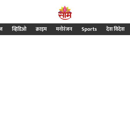
ीज
व्हिडिओ
क्राइम
मनोरंजन
Sports
देश विदेश