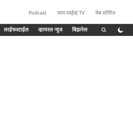
Podcast
साम लाईव्ह TV
वेब स्टोरीज
लाईफस्टाईल
व्हायरल न्यूज
बिझनेस