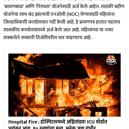
'श्रावणबाळ' आणि 'निराधार' योजनेसाठी अर्ज केले आहेत. लाडकी बहीण
योजनेचा लाभ बंद झाल्यची एनओसी (NOC) घेण्यासाठी महिलांना
जिल्हाधिकारी कार्यालयात गर्दी केली आहे. हे प्रमाणपत्र हातात पडताच
शासकीय कार्यालयांमध्ये अर्ज केले जात आहे. महिलांच्या या नव्या
शक्कलेने सरकारी तिजोरीवरील भार वाढणारच आहे.
Hospital Fire : हॉस्पिटलमध्ये अग्नितांडव! ICU वॉर्डात
भयंकर आग, १० रुग्णांचा मृत्यू, अनेक जण गंभीर