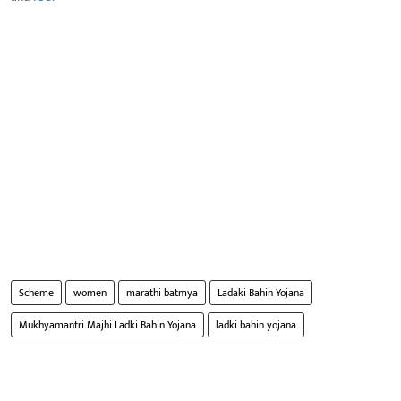
Scheme
women
marathi batmya
Ladaki Bahin Yojana
Mukhyamantri Majhi Ladki Bahin Yojana
ladki bahin yojana