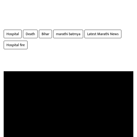
Hospital
Death
Bihar
marathi batmya
Latest Marathi News
Hospital fire