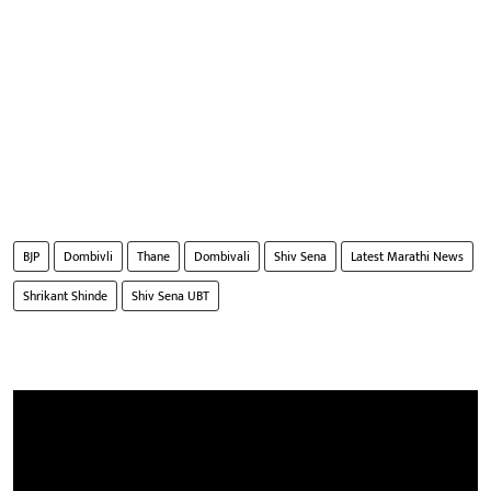
BJP
Dombivli
Thane
Dombivali
Shiv Sena
Latest Marathi News
Shrikant Shinde
Shiv Sena UBT