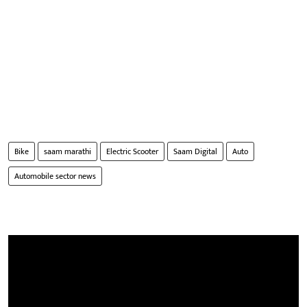
Bike
saam marathi
Electric Scooter
Saam Digital
Auto
Automobile sector news