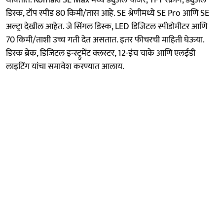
धावतात. Komaki SE Max मध्ये ड्युअल चार्जर, TFT स्क्रीन, ड्युअल
डिस्क, टॉप स्पीड 80 किमी/तास आहे. SE श्रेणीमध्ये SE Pro आणि SE
अल्ट्रा देखील आहेत. जे सिंगल डिस्क, LED डिजिटल स्पीडोमीटर आणि
70 किमी/ताशी उच्च गती देत असतात. इतर फीचरची माहिती घेऊया.
डिस्क ब्रेक, डिजिटल इन्स्ट्रुमेंट क्लस्टर, 12-इंच चाके आणि एलईडी
लाइटिंग यांचा समावेश करण्यात आलाय.