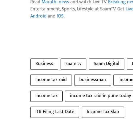
Read
Marathi news
and watch Live TV.
Breaking ne
Entertainment, Sports, Lifestyle at SaamTV. Get
Liv
Android
and
IOS
.
Business
saam tv
Saam Digital
Income tax raid
businessman
income
Income tax
income tax raid in pune today
ITR Filing Last Date
Income Tax Slab