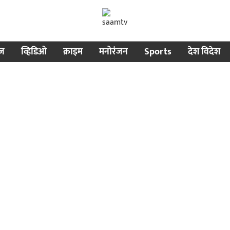
ीज
व्हिडिओ
क्राइम
मनोरंजन
Sports
देश विदेश