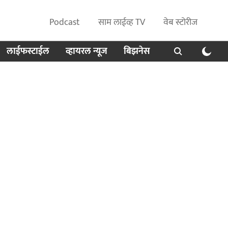
Podcast
साम लाईव्ह TV
वेब स्टोरीज
लाईफस्टाईल
व्हायरल न्यूज
बिझनेस