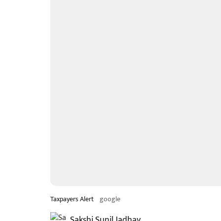
Taxpayers Alert
google
Sakshi Sunil Jadhav