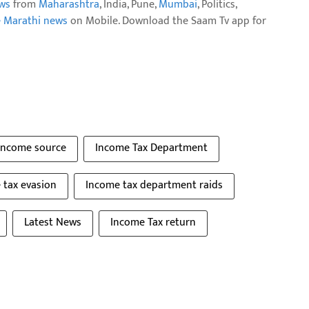
ws
from
Maharashtra
, India, Pune,
Mumbai
, Politics,
e Marathi news
on Mobile. Download the Saam Tv app for
Income source
Income Tax Department
 tax evasion
Income tax department raids
Latest News
Income Tax return