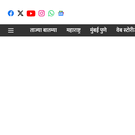
ताज्या बातम्या
महाराष्ट्र
मुंबई पुणे
वेब स्टोर