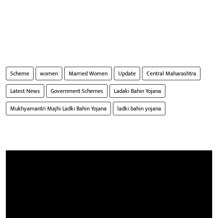
Scheme
women
Married Women
Update
Central Maharashtra
Latest News
Government Schemes
Ladaki Bahin Yojana
Mukhyamantri Majhi Ladki Bahin Yojana
ladki bahin yojana