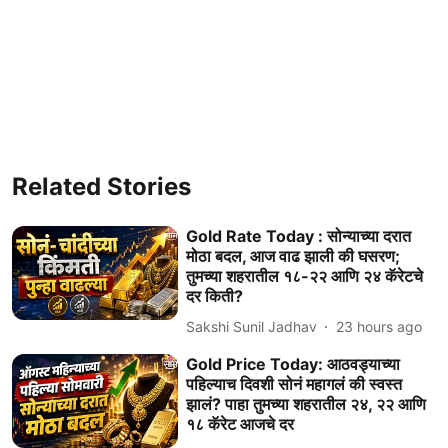
Related Stories
Gold Rate Today : सोन्याच्या दरात
मोठा बदल, आज वाढ झाली की घसरण;
तुमच्या शहरातील १८-२२ आणि २४ कॅरेटचे
दर किती?
Sakshi Sunil Jadhav
23 hours ago
Gold Price Today: आठवड्याच्या
पहिल्याच दिवशी सोनं महागलं की स्वस्त
झालं? पाहा तुमच्या शहरातील २४, २२ आणि
१८ कॅरेट आजचे दर