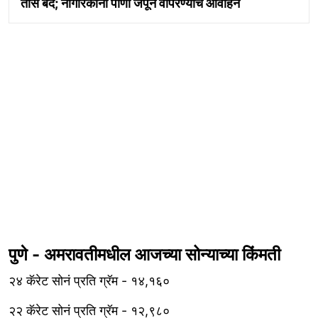
तास बंद; नागरिकांना पाणी जपून वापरण्याचे आवाहन
पुणे - अमरावतीमधील आजच्या सोन्याच्या किंमती
२४ कॅरेट सोनं प्रति ग्रॅम - १४,१६०
२२ कॅरेट सोनं प्रति ग्रॅम - १२,९८०