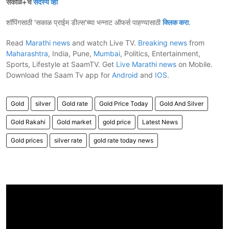
सकाळ+चे
सदस्य व्हा
शॉपिंगसाठी 'सकाळ प्राईम डील्स'च्या भन्नाट ऑफर्स पाहण्यासाठी
क्लिक करा
.
Read
Marathi news
and watch Live TV.
Breaking news
from
Maharashtra
, India, Pune,
Mumbai
, Politics, Entertainment,
Sports, Lifestyle at SaamTV. Get
Live Marathi news
on Mobile.
Download the Saam Tv app for
Android
and
IOS
.
Gold
silver
Gold rate
Gold Price Today
Gold And Silver
Gold Rakahi
Gold market
gold price
Latest News
Gold prices
silver rate
gold rate today news