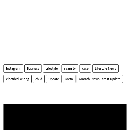
Instagram
Business
Lifestyle
saam tv
case
Lifestyle News
electrical wiring
child
Update
Meta
Marathi News Latest Update