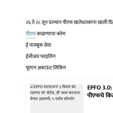
२६ ते २८ जून दरम्यान पीएफ खातेधारकांना खाली दिल
पीएफ
काढण्याचा क्लेम
ई पासबुक सेवा
ईसीआर फाइलिंग
यूएएन अकाऊंट लिंकिंग
EPFO 3.0: क
पीएफचे कित