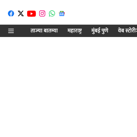
ताज्या बातम्या
महाराष्ट्र
मुंबई पुणे
वेब स्टोर