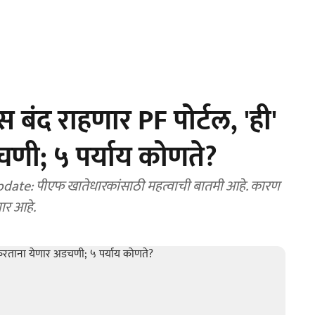
ंद राहणार PF पोर्टल, 'ही'
णी; ५ पर्याय कोणते?
ate: पीएफ खातेधारकांसाठी महत्वाची बातमी आहे. कारण
हणार आहे.