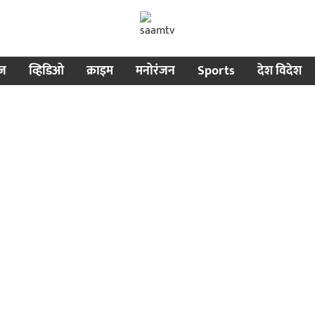
ीज
व्हिडिओ
क्राइम
मनोरंजन
Sports
देश विदेश