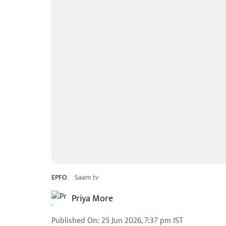
EPFO
Saam tv
Priya More
Published On
:
25 Jun 2026, 7:37 pm
IST