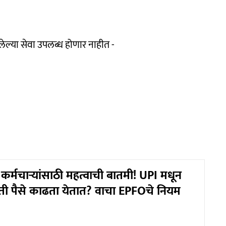
ेल्या सेवा उपलब्ध होणार नाहीत -
र्मचाऱ्यांसाठी महत्वाची बातमी! UPI मधून
ी पैसे काढता येतात? वाचा EPFOचे नियम