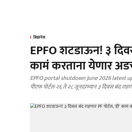
बिझनेस
EPFO शटडाऊन! ३ दिवस ब
कामं करताना येणार अडच
EPFO portal shutdown June 2026 latest upd
पीएफ पोर्टल २६ ते २८ जूनदरम्यान ३ दिवस बंद रा