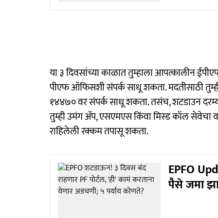
या ३ दिवसांच्या काळात तुम्हाला आपत्कालीन ईपीए
पीएफ ऑफिसशी संपर्क साधू शकता. मदतीसाठी तुम्ही
१४४७० वर संपर्क साधू शकता. तसंच, शटडाउन दरम्या
तुम्ही उमंग ॲप, एसएमएस किंवा मिस्ड कॉल सेवेचा वा
राहिलेली रक्कम तपासू शकता.
EPFO Update
पैसे जमा झ