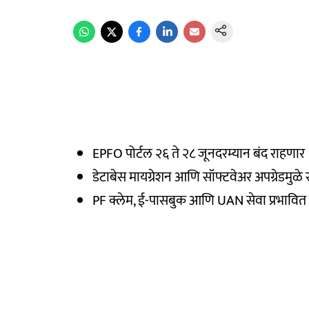
EPFO पोर्टल २६ ते २८ जूनदरम्यान बंद राहणार
डेटाबेस मायग्रेशन आणि सॉफ्टवेअर अपग्रेडमुळे 
PF क्लेम, ई-पासबुक आणि UAN सेवा प्रभावित