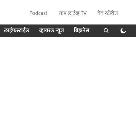
Podcast
साम लाईव्ह TV
वेब स्टोरीज
लाईफस्टाईल
व्हायरल न्यूज
बिझनेस