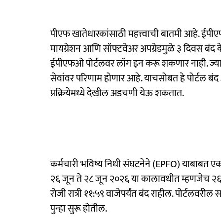
पीएफ खातेधारकांसाठी महत्त्वाची बातमी आहे. ईपीएफ
मायग्रेशन आणि सॉफ्टवेअर अपग्रेडमुळे ३ दिवस बंद के
ईपीएफओ पोर्टलवर लॉग इन करू शकणार नाही. ज्यामु
सेवांवर परिणाम होणार आहे. याचसोबत हे पोर्टल ब
प्रक्रियेमध्ये देखील अडचणी येऊ शकतात.
कर्मचारी भविष्य निधी संघटनेने (EPFO) याबाबत ए
२६ जून ते २८ जून २०२६ या कालावधीत म्हणजेच २६ ज
रोजी रात्री ११:५९ वाजेपर्यंत बंद राहील. पोर्टलवरी
पुन्हा सुरू होतील.