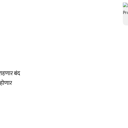
राहणार बंद
 होणार