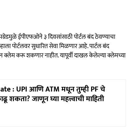
्रेडमुळे ईपीएफओ​​ने ३ दिवसांसाठी पोर्टल बंद ठेवण्याचा
 तुम्हाला पोर्टलवर सुधारित सेवा मिळणार आहे. पार्टल बंद
ेम करू शकणार नाहीत. यापूर्वी दाखल केलेल्या क्लेमच्या
te : UPI आणि ATM मधून तुम्ही PF चे
ाढू शकता? जाणून घ्या महत्त्वाची माहिती