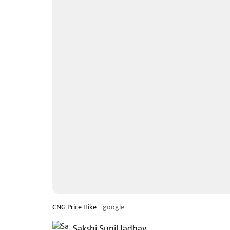
CNG Price Hike
google
Sakshi Sunil Jadhav