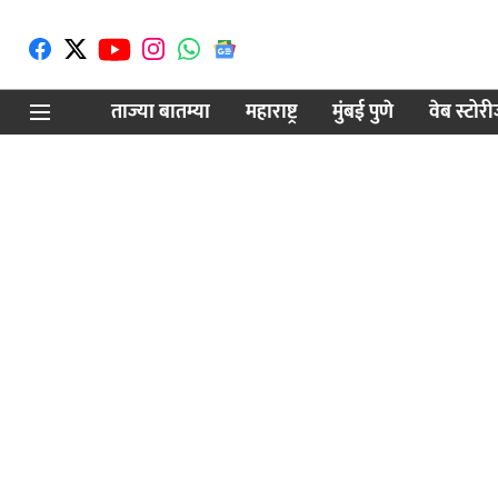
ताज्या बातम्या
महाराष्ट्र
मुंबई पुणे
वेब स्टोर