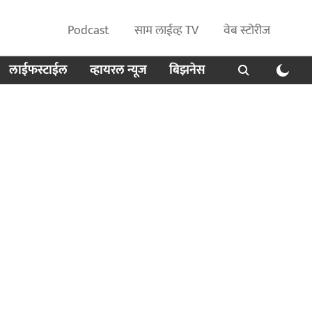
Podcast
साम लाईव्ह TV
वेब स्टोरीज
लाईफस्टाईल
व्हायरल न्यूज
बिझनेस