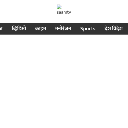
ीज
व्हिडिओ
क्राइम
मनोरंजन
Sports
देश विदेश