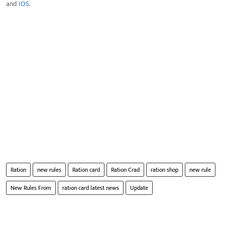
and
IOS
.
Ration
new rules
Ration card
Ration Crad
ration shop
new rule
New Rules From
ration card latest news
Update