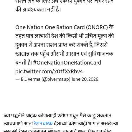
राशन लेने के लिए अब एक ही दुकान पर निर्भर रहने
की आवश्यकता नहीं है।
One Nation One Ration Card (ONORC) के
तहत पात्र लाभार्थी देश की किसी भी उचित मूल्य की
दुकान से अपना राशन प्राप्त कर सकते हैं, जिससे
खाद्यान्न तक पहुँच और भी आसान एवं सुविधाजनक
बनती है।
#OneNationOneRationCard
pic.twitter.com/x0tfXxRbv4
— B.L Verma (@blvermaup)
June 20, 2026
ज्या पद्धतीने ग्राहक कोणत्याही एटीएममधून पैसे काढू शकतात.
त्याचप्रमाणे आता
रेशनधारक
देशाच्या कोणत्याही भागात असलेल्या
सरकारी रेशन दुकानातून आपल्या वाट्याचे धान्य घेऊ शकतील.