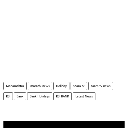
Maharashtra
marathi news
Holiday
saam tv
saam tv news
RBI
Bank
Bank Holidays
RBI BANK
Latest News