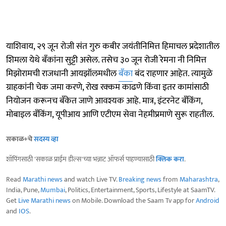
याशिवाय, २९ जून रोजी संत गुरु कबीर जयंतीनिमित्त हिमाचल प्रदेशातील
शिमला येथे बँकांना सुट्टी असेल. तसेच ३० जून रोजी रेमना नी निमित्त
मिझोरामची राजधानी आयझॉलमधील
बँका
बंद राहणार आहेत. त्यामुळे
ग्राहकांनी चेक जमा करणे, रोख रक्कम काढणे किंवा इतर कामांसाठी
नियोजन करूनच बँकेत जाणे आवश्यक आहे. मात्र, इंटरनेट बँकिंग,
मोबाइल बँकिंग, यूपीआय आणि एटीएम सेवा नेहमीप्रमाणे सुरू राहतील.
सकाळ+चे
सदस्य व्हा
शॉपिंगसाठी 'सकाळ प्राईम डील्स'च्या भन्नाट ऑफर्स पाहण्यासाठी
क्लिक करा
.
Read
Marathi news
and watch Live TV.
Breaking news
from
Maharashtra
,
India, Pune,
Mumbai
, Politics, Entertainment, Sports, Lifestyle at SaamTV.
Get
Live Marathi news
on Mobile. Download the Saam Tv app for
Android
and
IOS
.