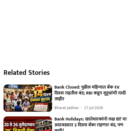
Related Stories
Bank Closed: पुढील महिन्यात बँक १४
दिवस राहतील बंद; RBI कडून सुट्ट्यांची यादी
जाहीर
Bharat Jadhav
27 Jul 2026
Bank Holidays: खातेधारकांनो लक्ष द्या! या
आठवड्यात ३ दिवस बँका राहणार बंद, पण
कधी?