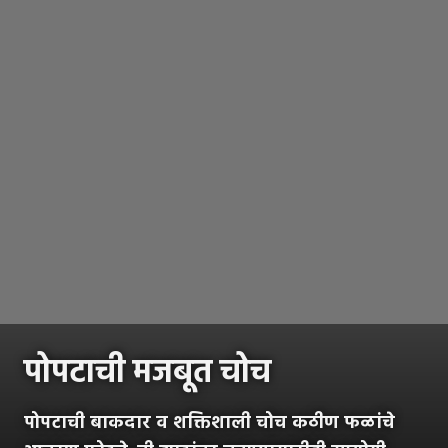
पोपटाची मजबूत चोच
पोपटाची बाकदार व शक्तिशाली चोच कठीण फळांचे