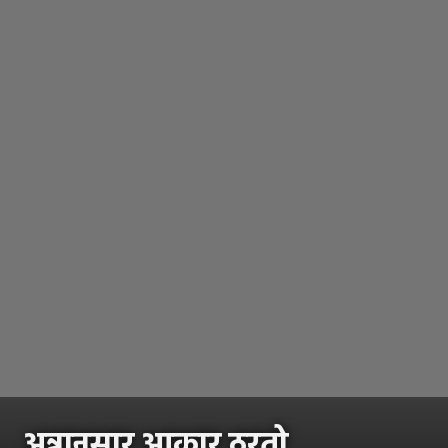
अन्नानुसार आकार ठरतो