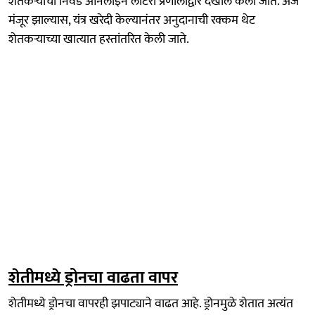
शेतकऱ्यांची निवड ऑनलाइन लॉटरी प्रणालीद्वारे देखील केली जाते. अर्ज
मंजूर झाल्यास, यंत्र खरेदी केल्यानंतर अनुदानाची रक्कम थेट
शेतकऱ्याच्या खात्यात हस्तांतरित केली जाते.
शेतीमध्ये ड्रोनचा वाढता वापर
शेतीमध्ये ड्रोनचा वापरही झपाट्याने वाढत आहे. ड्रोनमुळे शेतात अत्यंत