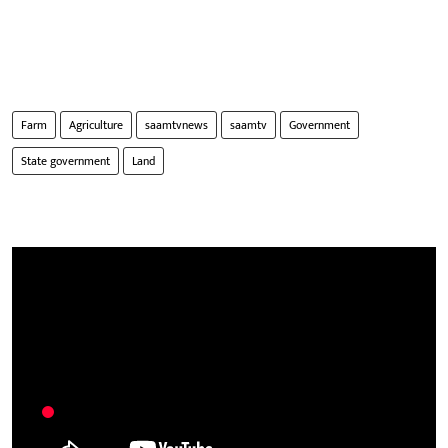
Farm
Agriculture
saamtvnews
saamtv
Government
State government
Land