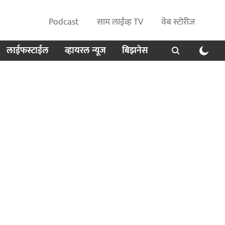
Podcast
साम लाईव्ह TV
वेब स्टोरीज
लाईफस्टाईल
व्हायरल न्यूज
बिझनेस