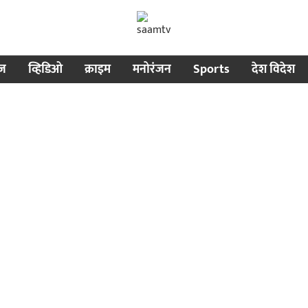
ीज
व्हिडिओ
क्राइम
मनोरंजन
Sports
देश विदेश