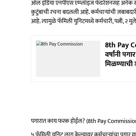
ऑल इंडिया एनपीएस एम्प्लॉइज फेडरेशनसह अनेक सं
कुटुंबाची रचना बदलली आहे. कर्मचाऱ्यांची जबाबदारी
आहे. त्यामुळे फॅमिली युनिटमध्ये कर्मचारी, पत्नी, २ 
8th Pay Co
वर्षांनी पग
मिळण्याची 
पगारात काय फरक होईल? (8th Pay Commission
५ फॅमिली युनिट लागू केल्यावर कर्मचाऱ्यांचा पगार