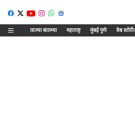
ताज्या बातम्या
महाराष्ट्र
मुंबई पुणे
वेब स्टोर