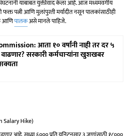
घटनांनी याबाबत युक्तीवाद केला आहे. आज मध्यमवर्गीय
 फक्त पत्नी आणि मुलांपुरती मर्यादीत नसून पालकांसाठीही
मुले आणि
पालक
असे मानले पाहिजे.
mmission: आता १० वर्षांनी नाही तर दर ५
ार वाढणार? सरकारी कर्मचाऱ्यांना खुशखबर
शक्यता
 Salary Hike)
 वाढणार आहे. सध्या ६००० प्रति युनिटनुसार ३ जणांसाठी १८०००