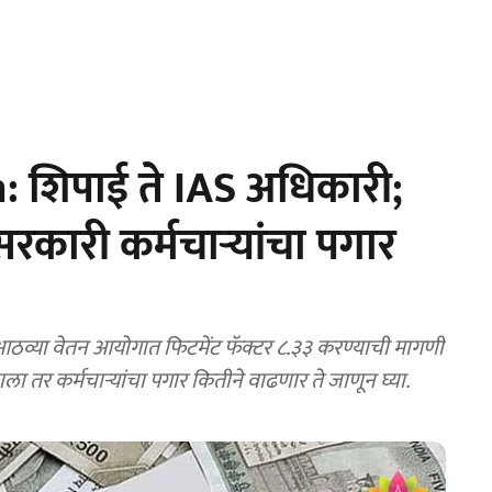
 शिपाई ते IAS अधिकारी;
कारी कर्मचाऱ्यांचा पगार
्या वेतन आयोगात फिटमेंट फॅक्टर ८.३३ करण्याची मागणी
ला तर कर्मचाऱ्यांचा पगार कितीने वाढणार ते जाणून घ्या.