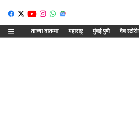
ताज्या बातम्या
महाराष्ट्र
मुंबई पुणे
वेब स्टोर