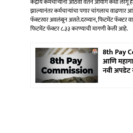
केंद्रीय कर्मचाऱ्यांना आठवा वेतन आयोग कधी लागू
झाल्यानंतर कर्मचाऱ्यांचा पगार चांगलाच वाढणार आहे
फॅक्टरवर अवलंबून असते.दरम्यान, फिटमेंट फॅक्टर व
फिटमेंट फॅक्टर ८.३३ करण्याची मागणी केली आहे.
8th Pay C
आणि महागाई
नवी अपडेट