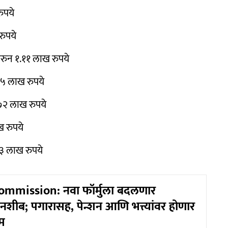
ुपये
रुपये
वरुन १.११ लाख रुपये
,३५ लाख रुपये
.७२ लाख रुपये
ख रुपये
०३ लाख रुपये
ommission: नवा फॉर्मुला बदलणार
चं नशीब; पगारासह, पेन्शन आणि भत्त्यांवर होणार
म