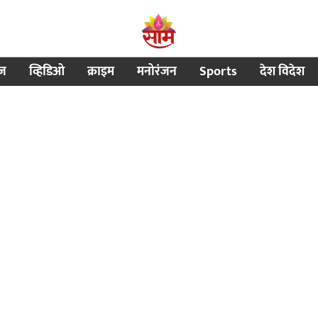
ीज
व्हिडिओ
क्राइम
मनोरंजन
Sports
देश विदेश