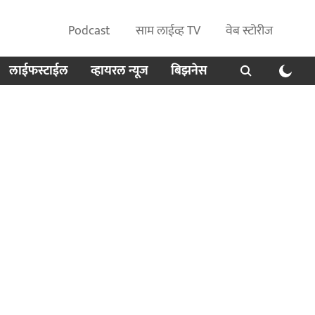
Podcast
साम लाईव्ह TV
वेब स्टोरीज
लाईफस्टाईल
व्हायरल न्यूज
बिझनेस