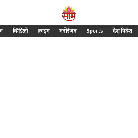
ीज
व्हिडिओ
क्राइम
मनोरंजन
Sports
देश विदेश