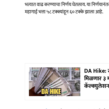
भत्यात वाढ करण्याचा निर्णय घेतलाय. या निर्णयानंत
महागाई भत्ता ५८ टक्क्यांहून ६० टक्के झाला आहे.
DA Hike: सर
मिळणार ३ मह
कॅल्क्युलेश