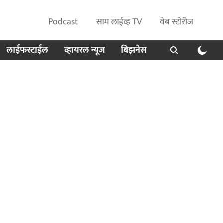
Podcast
साम लाईव्ह TV
वेब स्टोरीज
लाईफस्टाईल
व्हायरल न्यूज
बिझनेस