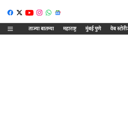
ताज्या बातम्या
महाराष्ट्र
मुंबई पुणे
वेब स्टोर