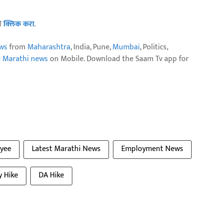
ठी
क्लिक करा
.
ws
from
Maharashtra
, India, Pune,
Mumbai
, Politics,
e Marathi news
on Mobile. Download the Saam Tv app for
yee
Latest Marathi News
Employment News
y Hike
DA Hike