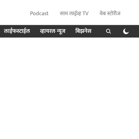
Podcast
साम लाईव्ह TV
वेब स्टोरीज
लाईफस्टाईल
व्हायरल न्यूज
बिझनेस