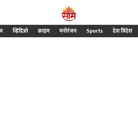
ीज
व्हिडिओ
क्राइम
मनोरंजन
Sports
देश विदेश