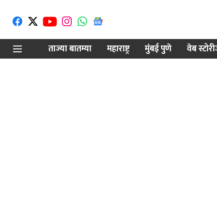
ताज्या बातम्या
महाराष्ट्र
मुंबई पुणे
वेब स्टोर