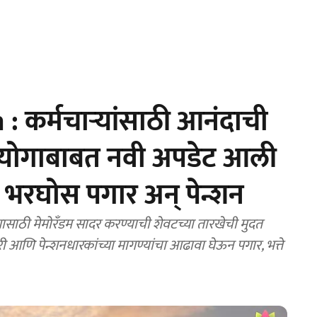
 कर्मचाऱ्यांसाठी आनंदाची
आयोगाबाबत नवी अपडेट आली
रघोस पगार अन् पेन्शन
ठी मेमोरँडम सादर करण्याची शेवटच्या तारखेची मुदत
आणि पेन्शनधारकांच्या मागण्यांचा आढावा घेऊन पगार, भत्ते