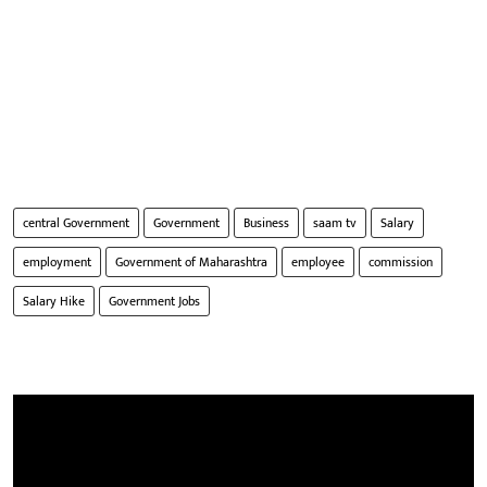
central Government
Government
Business
saam tv
Salary
employment
Government of Maharashtra
employee
commission
Salary Hike
Government Jobs