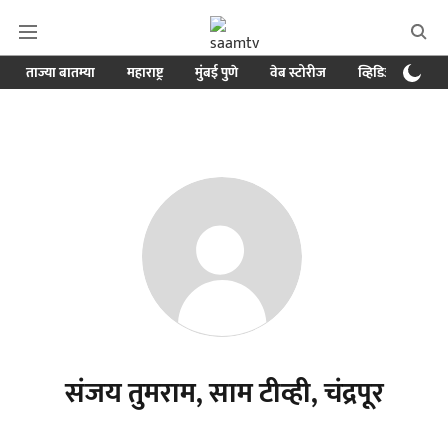
ताज्या बातम्या
महाराष्ट्र
मुंबई पुणे
वेब स्टोरीज
व्हिडिओ
क्र
संजय तुमराम, साम टीव्ही, चंद्रपूर