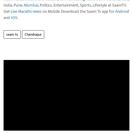
India, Pune,
Mumbai
, Politics, Entertainment, Sports, Lifestyle at SaamTV.
Get
Live Marathi news
on Mobile. Download the Saam Tv app for
Android
and
IOS
.
saam tv
Chandrapur