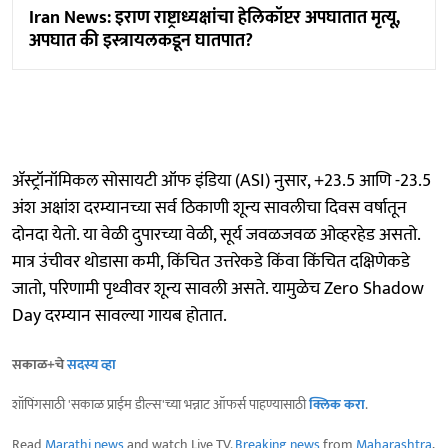
Iran News: इराण राष्ट्राध्यक्षांचा हेलिकॉप्टर अपघातात मृत्यू,
अपघात की इस्त्रायलकडून घातपात?
ॲस्ट्रॉनॉमिकल सोसायटी ऑफ इंडिया (ASI) नुसार, +23.5 आणि -23.5
अंश अक्षांश दरम्यानच्या सर्व ठिकाणी शून्य सावलीचा दिवस वर्षातून
दोनदा येतो. या वेळी दुपारच्या वेळी, सूर्य जवळजवळ ओव्हरहेड असतो.
मात्र उंचीवर थोडासा कमी, किंचित उत्तरेकडे किंवा किंचित दक्षिणेकडे
जातो, परिणामी पृथ्वीवर शून्य सावली असते. यामुळेच Zero Shadow
Day दरम्यान सावल्या गायब होतात.
सकाळ+चे
सदस्य व्हा
शॉपिंगसाठी 'सकाळ प्राईम डील्स'च्या भन्नाट ऑफर्स पाहण्यासाठी
क्लिक करा
.
Read
Marathi news
and watch Live TV.
Breaking news
from
Maharashtra
,