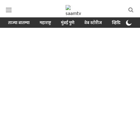
ताज्या बातम्या
महाराष्ट्र
मुंबई पुणे
वेब स्टोरीज
व्हिडिओ
क्र