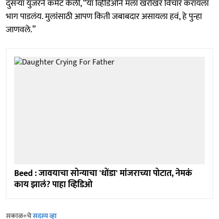
दुसऱ्या युजरने कमेंट केली, “या व्हिडिओने मला खरोखर विचार करायला
भाग पाडलंय. मुलांसाठी आपण किती जबाबदार असायला हवं, हे पुन्हा
जाणवले.”
Beed : जावयाचा सोन्याचा 'धोंडा' मांजराच्या पोटात, नेमकं
काय झालं? पाहा व्हिडिओ
सकाळ+चे
सदस्य व्हा