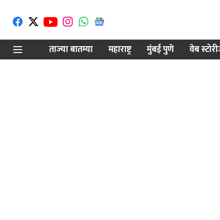
ताज्या बातम्या
महाराष्ट्र
मुंबई पुणे
वेब स्टोर