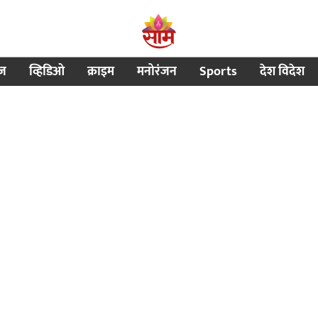
ीज
व्हिडिओ
क्राइम
मनोरंजन
Sports
देश विदेश