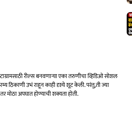
्टाग्रामसाठी रील्स बनवणाऱ्या एका तरुणीचा व्हिडिओ सोशल
म्य ठिकाणी उभं राहून काही दृश्ये शूट केली. परंतु,ती ज्या
तर मोठा अपघात होण्याची शक्यता होती.