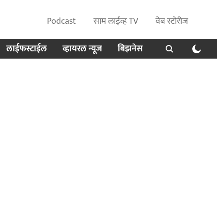
Podcast
साम लाईव्ह TV
वेब स्टोरीज
लाईफस्टाईल
व्हायरल न्यूज
बिझनेस