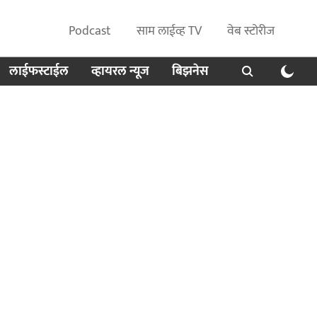
Podcast
साम लाईव्ह TV
वेब स्टोरीज
लाईफस्टाईल
व्हायरल न्यूज
बिझनेस