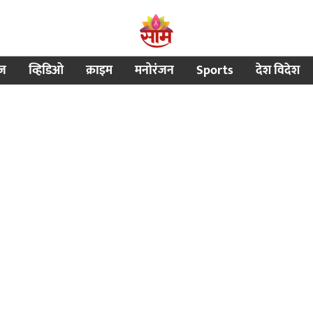
ीज
व्हिडिओ
क्राइम
मनोरंजन
Sports
देश विदेश