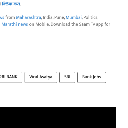
ठी
क्लिक करा
.
ws
from
Maharashtra
, India, Pune,
Mumbai
, Politics,
e Marathi news
on Mobile. Download the Saam Tv app for
RBI BANK
Viral Asatya
SBI
Bank Jobs