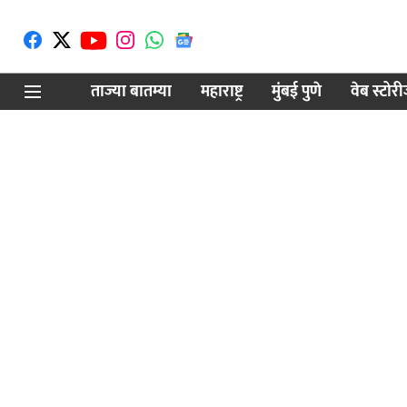
ताज्या बातम्या
महाराष्ट्र
मुंबई पुणे
वेब स्टोर