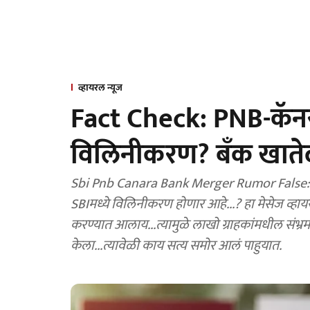
व्हायरल न्यूज
Fact Check: PNB-कॅनरा
विलिनीकरण? बँक खातेदार
Sbi Pnb Canara Bank Merger Rumor False: 
SBIमध्ये विलिनीकरण होणार आहे...? हा मेसेज व्हा
करण्यात आलाय...त्यामुळे लाखो ग्राहकांमधील संभ्रम 
केला...त्यावेळी काय सत्य समोर आलं पाहुयात.