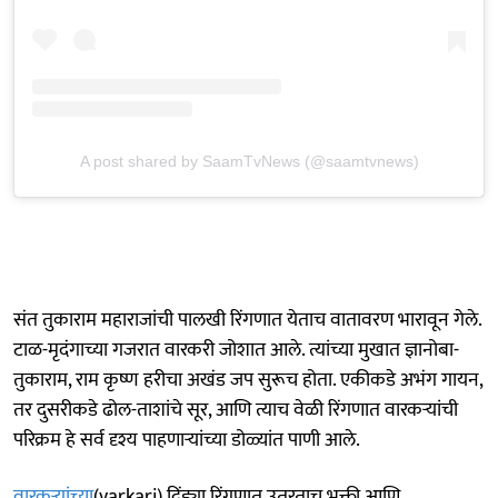
A post shared by SaamTvNews (@saamtvnews)
संत तुकाराम महाराजांची पालखी रिंगणात येताच वातावरण भारावून गेले.
टाळ-मृदंगाच्या गजरात वारकरी जोशात आले. त्यांच्या मुखात ज्ञानोबा-
तुकाराम, राम कृष्ण हरीचा अखंड जप सुरूच होता. एकीकडे अभंग गायन,
तर दुसरीकडे ढोल-ताशांचे सूर, आणि त्याच वेळी रिंगणात वारकऱ्यांची
परिक्रम हे सर्व दृश्य पाहणाऱ्यांच्या डोळ्यांत पाणी आले.
वारकऱ्यांच्या
(varkari) दिंड्या रिंगणात उतरताच भक्ती आणि