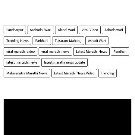
Pandharpur
Aashadhi Wari
Alandi Wari
Viral Video
Ashadhiwari
Trending News
Parbhani
Tukaram Maharaj
Ashadi Wari
viral marathi video
viral marathi news
Latest Marathi News
Pandhari
latest martathi news
latest marathi news update
Maharahstra Marathi News
Latest Marathi News Video
Trending