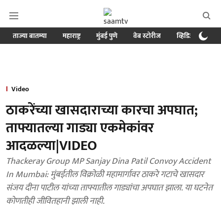
ताज्या बातम्या
महाराष्ट्र
मुंबई पुणे
वेब स्टोरीज
व्हिडिओ
क्र
Video
ठाकरेंच्या खासदाराच्या कारचा अपघात;
ताफ्यातल्या गाड्या एकमेकांवर
आदळल्या|VIDEO
Thackeray Group MP Sanjay Dina Patil Convoy Accident
In Mumbai: मुंबईतील विक्रोळी महामार्गावर ठाकरे गटाचे खासदार
संजय दीना पाटील यांच्या ताफ्यातील गाड्यांचा अपघात झाला. या घटनेत
कोणतीही जीवितहानी झाली नाही.