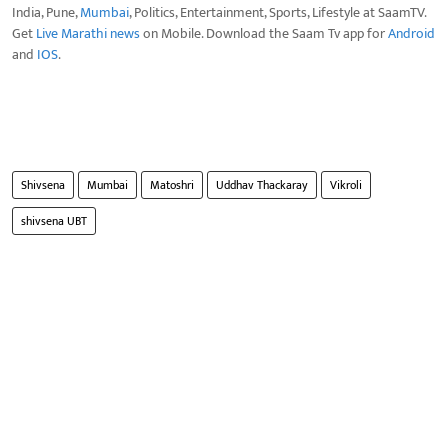
India, Pune,
Mumbai
, Politics, Entertainment, Sports, Lifestyle at SaamTV.
Get
Live Marathi news
on Mobile. Download the Saam Tv app for
Android
and
IOS
.
Shivsena
Mumbai
Matoshri
Uddhav Thackaray
Vikroli
shivsena UBT