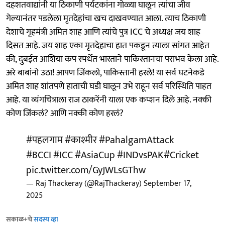
दहशतवाद्यांनी या ठिकाणी पर्यटकांना गोळ्या घालून त्यांचा जीव
गेल्यानंतर पडलेला मृतदेहांचा खच दाखवण्यात आला. त्याच ठिकाणी
देशाचे गृहमंत्री अमित शाह आणि त्यांचे पुत्र ICC चे अध्यक्ष जय शाह
दिसत आहे. जय शाह एका मृतदेहाचा हात पकडून त्याला सांगत आहेत
की, दुबईत आशिया कप स्पर्धेत भारताने पाकिस्तानचा पराभव केला आहे.
अरे बाबांनो उठा! आपण जिंकलो, पाकिस्तानी हरले! या सर्व घटनेकडे
अमित शाह शांतपणे हाताची घडी घालून उभे राहून सर्व परिस्थिति पाहत
आहे. या व्यंगचित्राला राज ठाकरेंनी याला एक कप्शन दिले आहे. नक्की
कोण जिंकलं? आणि नक्की कोण हरलं?
#पहलगाम
#काश्मीर
#PahalgamAttack
#BCCI
#ICC
#AsiaCup
#INDvsPAK
#Cricket
pic.twitter.com/GyJWLsGThw
— Raj Thackeray (@RajThackeray)
September 17,
2025
सकाळ+चे
सदस्य व्हा