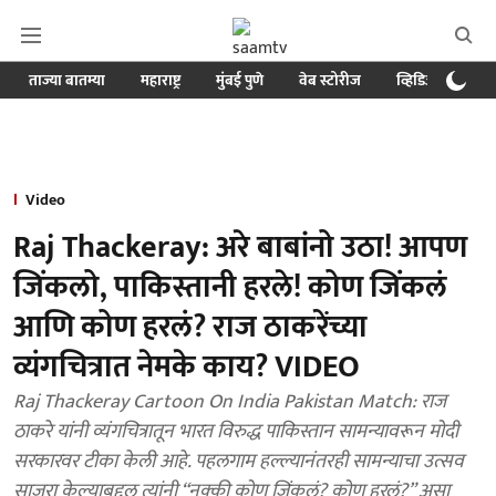
ताज्या बातम्या
महाराष्ट्र
मुंबई पुणे
वेब स्टोरीज
व्हिडिओ
क्र
Video
Raj Thackeray: अरे बाबांनो उठा! आपण
जिंकलो, पाकिस्तानी हरले! कोण जिंकलं
आणि कोण हरलं? राज ठाकरेंच्या
व्यंगचित्रात नेमके काय? VIDEO
Raj Thackeray Cartoon On India Pakistan Match: राज
ठाकरे यांनी व्यंगचित्रातून भारत विरुद्ध पाकिस्तान सामन्यावरून मोदी
सरकारवर टीका केली आहे. पहलगाम हल्ल्यानंतरही सामन्याचा उत्सव
साजरा केल्याबद्दल त्यांनी “नक्की कोण जिंकलं? कोण हरलं?” असा