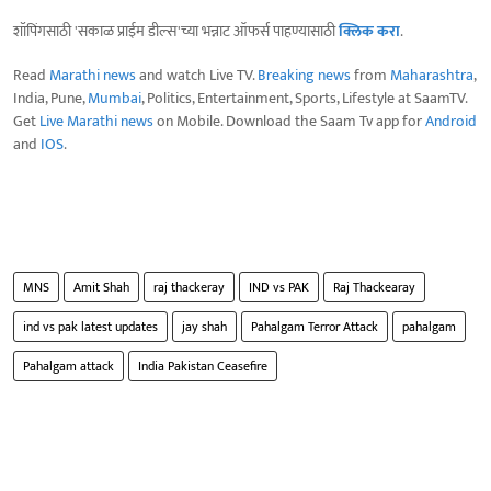
शॉपिंगसाठी 'सकाळ प्राईम डील्स'च्या भन्नाट ऑफर्स पाहण्यासाठी
क्लिक करा
.
Read
Marathi news
and watch Live TV.
Breaking news
from
Maharashtra
,
India, Pune,
Mumbai
, Politics, Entertainment, Sports, Lifestyle at SaamTV.
Get
Live Marathi news
on Mobile. Download the Saam Tv app for
Android
and
IOS
.
MNS
Amit Shah
raj thackeray
IND vs PAK
Raj Thackearay
ind vs pak latest updates
jay shah
Pahalgam Terror Attack
pahalgam
Pahalgam attack
India Pakistan Ceasefire