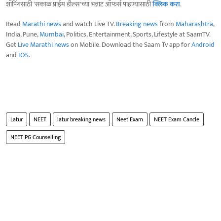
शॉपिंगसाठी 'सकाळ प्राईम डील्स'च्या भन्नाट ऑफर्स पाहण्यासाठी
क्लिक करा
.
Read
Marathi news
and watch Live TV.
Breaking news
from
Maharashtra
,
India, Pune,
Mumbai
, Politics, Entertainment, Sports, Lifestyle at SaamTV.
Get
Live Marathi news
on Mobile. Download the Saam Tv app for
Android
and
IOS
.
Latur
NEET
latur breaking news
Neet Exam
NEET Exam Cancle
NEET PG Counselling