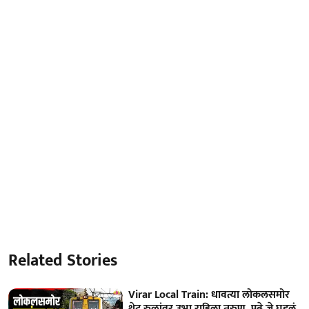
Related Stories
Virar Local Train: धावत्या लोकलसमोर
थेट रुळांवर उभा राहिला तरुण, पुढे जे घडलं