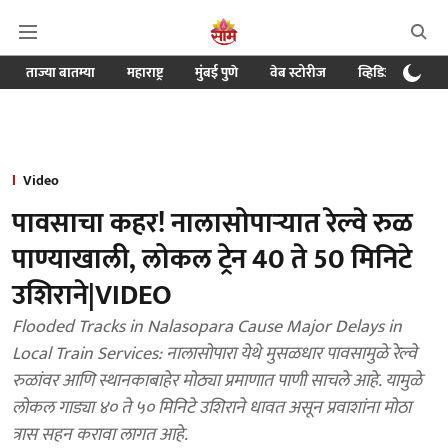
ताज्या बातम्या
महाराष्ट्र
मुंबई पुणे
वेब स्टोरीज
व्हिडिओ
क्र
Video
पावसाचा कहर! नालासोपाऱ्यात रेल्वे रुळ
पाण्याखाली, लोकल ट्रेन 40 ते 50 मिनिटे
उशिराने|VIDEO
Flooded Tracks in Nalasopara Cause Major Delays in
Local Train Services: नालासोपारा येथे मुसळधार पावसामुळे रेल्वे
रुळांवर आणि स्थानकाबाहेर मोठ्या प्रमाणात पाणी साचले आहे. यामुळे
लोकल गाड्या ४० ते ५० मिनिटे उशिराने धावत असून प्रवाशांना मोठा
त्रास सहन करावा लागत आहे.