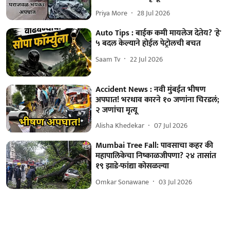
Priya More
28 Jul 2026
Auto Tips : बाईक कमी मायलेज देतेय? 'हे'
५ बदल केल्याने होईल पेट्रोलची बचत
Saam Tv
22 Jul 2026
Accident News : नवी मुंबईत भीषण
अपघात! भरधाव कारने १० जणांना चिरडलं;
२ जणांचा मृत्यू
Alisha Khedekar
07 Jul 2026
Mumbai Tree Fall: पावसाचा कहर की
महापालिकेचा निष्काळजीपणा? २४ तासांत
१९ झाडे-फांद्या कोसळल्या
Omkar Sonawane
03 Jul 2026