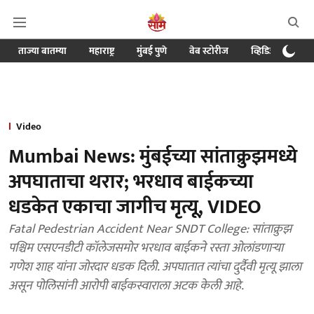
ताज्या बातम्या
महाराष्ट्र
मुंबई पुणे
वेब स्टोरीज
व्हिडिओ
क्र
Video
Mumbai News: मुंबईच्या सांताक्रुझमध्ये
अपघाताचा थरार; भरधाव बाईकच्या
धडकेत एकाचा जागीच मृत्यू, VIDEO
Fatal Pedestrian Accident Near SNDT College: सांताक्रुझ
पश्चिम एसएनडीटी कॉलेजसमोर भरधाव बाईकने रस्ता ओलांडणाऱ्या
गणेश शाह यांना जोरदार धडक दिली. अपघातात त्यांचा दुर्दैवी मृत्यू झाला
असून पोलिसांनी आरोपी बाईकस्वाराला अटक केली आहे.