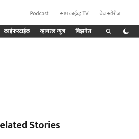
Podcast
साम लाईव्ह TV
वेब स्टोरीज
लाईफस्टाईल
व्हायरल न्यूज
बिझनेस
elated Stories