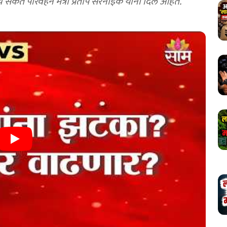
संकेत परिवहन मंत्री प्रताप सरनाईक यांनी दिले आहेत.