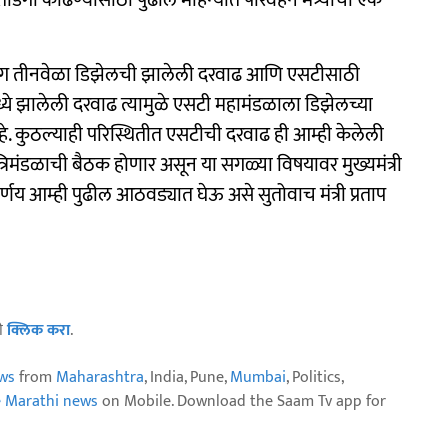
वर तोडगा काढण्यासाठी पुढील महिन्यात परिवहन मंत्र्यांची एक
, सलग तीनवेळा डिझेलची झालेली दरवाढ आणि एसटीसाठी
मध्ये झालेली दरवाढ त्यामुळे एसटी महामंडळाला डिझेलच्या
े. कुठल्याही परिस्थितीत एसटीची दरवाढ ही आम्ही केलेली
्रिमंडळाची बैठक होणार असून या सगळ्या विषयावर मुख्यमंत्री
र्णय आम्ही पुढील आठवड्यात घेऊ असे सुतोवाच मंत्री प्रताप
ठी
क्लिक करा
.
ws
from
Maharashtra
, India, Pune,
Mumbai
, Politics,
e Marathi news
on Mobile. Download the Saam Tv app for