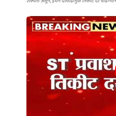
शक्यता असून, इंधन दरवाढीमुळे तिकीट दर वाढण्याचे 