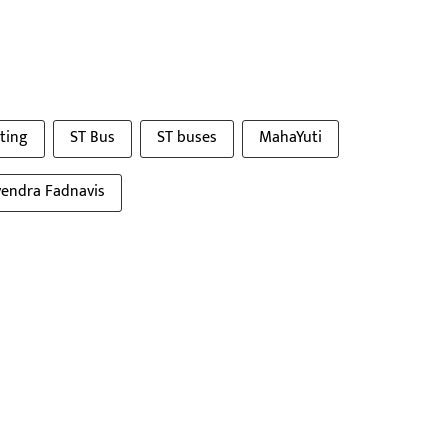
ting
ST Bus
ST buses
MahaYuti
endra Fadnavis