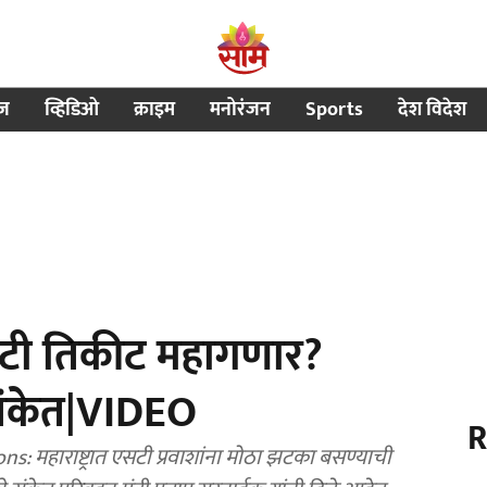
ीज
व्हिडिओ
क्राइम
मनोरंजन
Sports
देश विदेश
सटी तिकीट महागणार?
संकेत|VIDEO
R
महाराष्ट्रात एसटी प्रवाशांना मोठा झटका बसण्याची