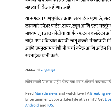
कर्मचाऱ्यांचे प्रलंबित प्रश्न आणि या आर्थिक तोट्या
महत्त्वाची बैठक होणार आहे.
या सगळ्या पार्श्वभूमीवर प्रताप सरनाईक म्हणाले
लागणारे स्पेअर पार्टस, टायर, ट्यूब आणि इतर वस्तूं
माध्यमातून 310 कोटींचा वार्षिक फटका बसलेला आह
नाही. पण भविष्यात करावी लागू शकते. मंगळवारी मंत
आणि उपमुख्यमंत्र्यांशी मी चर्चा करेल आणि अंतिम नि
सरनाईक यांनी केले.
सकाळ+चे
सदस्य व्हा
शॉपिंगसाठी 'सकाळ प्राईम डील्स'च्या भन्नाट ऑफर्स पाहण्यासा
Read
Marathi news
and watch Live TV.
Breaking ne
Entertainment, Sports, Lifestyle at SaamTV. Get
Liv
Android
and
IOS
.