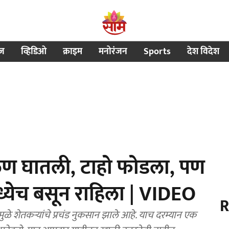
ीज
व्हिडिओ
क्राइम
मनोरंजन
Sports
देश विदेश
लोळण घातली, टाहो फोडला, पण
्येच बसून राहिला | VIDEO
R
ुळे शेतकऱ्यांचे प्रचंड नुकसान झाले आहे. याच दरम्यान एक