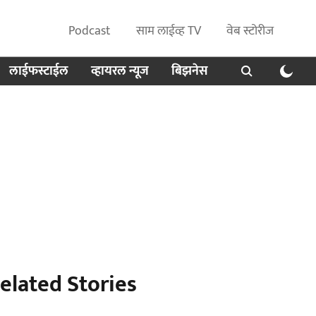
Podcast
साम लाईव्ह TV
वेब स्टोरीज
लाईफस्टाईल
व्हायरल न्यूज
बिझनेस
elated Stories