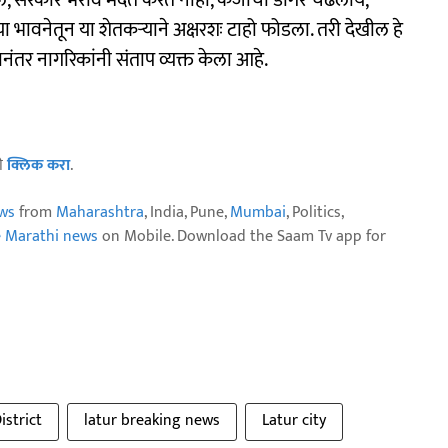
ेलं, सरकार भरीव मदत करत नाही, कर्जाचा डोंगर चढलाय,
 भावनेतून या शेतकऱ्याने अक्षरशः टाहो फोडला. तरी देखील हे
ंतर नागरिकांनी संताप व्यक्त केला आहे.
ठी
क्लिक करा
.
ws
from
Maharashtra
, India, Pune,
Mumbai
, Politics,
e Marathi news
on Mobile. Download the Saam Tv app for
istrict
latur breaking news
Latur city