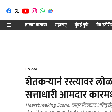
ताज्या बातम्या
महाराष्ट्र
मुंबई पुणे
वेब स्टोर
Video
शेतकऱ्यानं रस्त्यावर 
सत्ताधारी आमदार कारमध
Heartbreaking Scene: लातूर जिल्ह्यात अतिवृष्टीम