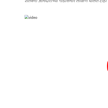
शेतकरी आमदारांच्या गाडीसमोर लोळण घालत टाहो फ