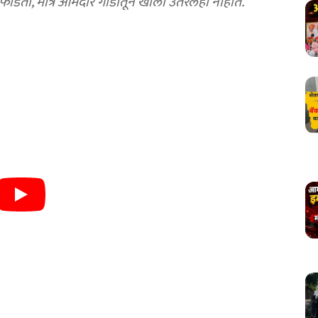
ोडतो, मात्र आमदार गाडीतून खाली उतरलेही नाहीत.