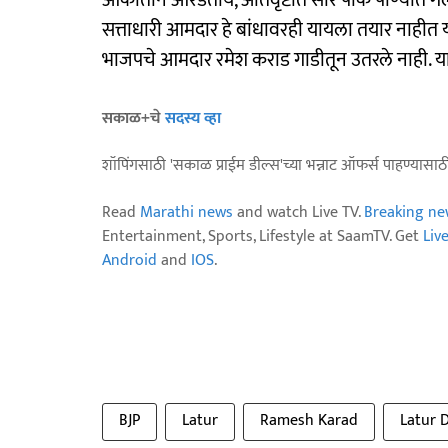
आकांताने ओरडतोय, अतिवृष्टीत सारं पीक पाण्यात ग
सत्ताधारी आमदार हे बांधावरही यायला तयार नाहीत या
भाजपचे आमदार रमेश कराड गाडीतून उतरले नाही. यान
सकाळ+चे
सदस्य व्हा
शॉपिंगसाठी 'सकाळ प्राईम डील्स'च्या भन्नाट ऑफर्स पाहण्यासा
Read
Marathi news
and watch Live TV.
Breaking ne
Entertainment, Sports, Lifestyle at SaamTV. Get
Liv
Android
and
IOS
.
BJP
Latur
Ramesh Karad
Latur D