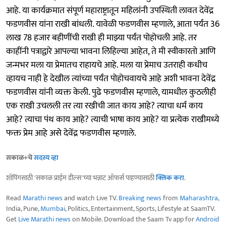
आहे. या कार्यक्रमात संपूर्ण महाराष्ट्रातून महिलांनी उपस्थिती लावत देवेंद्र
फडणवीस यांना राखी बांधली. यावेळी फडणवीस म्हणाले, आता पर्यंत 36
लाख 78 हजार बहीणींची राखी ही माझ्या पर्यंत पोहोचली आहे. तर
काहींनी पत्राद्वारे आपल्या भावना लिहिल्या आहेत, ते मी स्वीकारतो आणि
जन्मभर मला या प्रेमातच राहायचे आहे. मला या प्रेमाच उतराही कधीच
व्हायच नाही हे देखील त्यांच्या पर्यंत पोहोचवायचे आहे अशी भावना देवेंद्र
फडणवीस यांनी व्यक्त केली. पुढे फडणवीस म्हणाले, यामधील कुठलीही
एक राखी उचलली तर त्या रखीची जात काय आहे? त्याचा धर्म काय
आहे? त्याचा पंथ काय आहे? त्याची भाषा काय आहे? या प्रत्येक राखीमध्ये
फक्त प्रेम आहे असे देवेंद्र फडणवीस म्हणाले.
सकाळ+चे
सदस्य व्हा
शॉपिंगसाठी 'सकाळ प्राईम डील्स'च्या भन्नाट ऑफर्स पाहण्यासाठी
क्लिक करा
.
Read
Marathi news
and watch Live TV.
Breaking news
from
Maharashtra
,
India, Pune,
Mumbai
, Politics, Entertainment, Sports, Lifestyle at SaamTV.
Get
Live Marathi news
on Mobile. Download the Saam Tv app for
Android