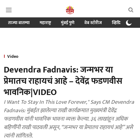
ताज्या बातम्या
महाराष्ट्र
मुंबई पुणे
वेब स्टोरीज
व्हिडिओ
क्र
Video
Devendra Fadnavis: जन्मभर या
प्रेमातच राहायचं आहे – देवेंद्र फडणवीस
भावनिक|VIDEO
I Want To Stay In This Love Forever," Says CM Devendra
Fadnavis: मुंबईत झालेल्या राखी कार्यक्रमात मुख्यमंत्री देवेंद्र
फडणवीस यांनी भावनिक भावना व्यक्त केल्या. ३६ लाखांहून अधिक
बहिणींनी राखी पाठवली असून, “जन्मभर या प्रेमातच राहायचं आहे” असे
त्यांनी सांगितले.