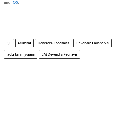
and
IOS
.
BJP
Mumbai
Devendra Fadanavis
Devendra Fadanaivis
ladki bahin yojana
CM Devendra Fadnavis