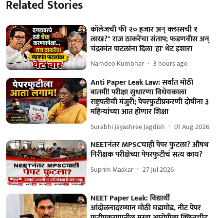
Related Stories
कॉलेजची फी २० हजार अन् क्लासची १
लाख?" राज ठाकरेंचा संताप; फडणवीस अन्
चंद्रकांत पाटलांना दिला 'हा' थेट इशारा
Namdeo Kumbhar
3 hours ago
Anti Paper Leak Law: सर्वात मोठी
बातमी! परीक्षा सुधारणा विधेयकाला
राष्ट्रपतींची मंजुरी; पेपरफुटीप्रकरणी दोषींना ३
महिन्यांच्या आत होणार शिक्षा
Surabhi Jayashree Jagdish
01 Aug 2026
NEETनंतर MPSCचाही पेपर फुटला? औषध
निरीक्षक परीक्षेच्या पेपरफुटीचं सत्य काय?
Suprim Maskar
27 Jul 2026
NEET Paper Leak: विद्यार्थी
आंदोलनादरम्यान मोठी घडामोड, नीट पेपर
फुटीप्रकरणातील मुख्य आरोपीला क्लिनचीट