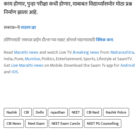
काय होणार, पुन्हा परीक्षा कधी होणार, याबाबत विद्यार्थ्यांसमोर मोठा प्रश्न
निर्माण झाला आहे.
सकाळ+चे
सदस्य व्हा
शॉपिंगसाठी 'सकाळ प्राईम डील्स'च्या भन्नाट ऑफर्स पाहण्यासाठी
क्लिक करा
.
Read
Marathi news
and watch Live TV.
Breaking news
from
Maharashtra
,
India, Pune,
Mumbai
, Politics, Entertainment, Sports, Lifestyle at SaamTV.
Get
Live Marathi news
on Mobile. Download the Saam Tv app for
Android
and
IOS
.
Nashik
CBI
Delhi
rajasthan
NEET
CBI Raid
Nashik Police
CBI News
Neet Exam
NEET Exam Cancle
NEET PG Counselling