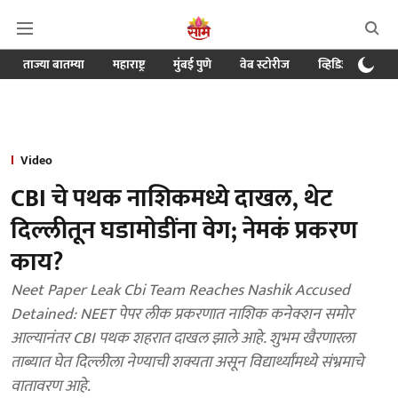
ताज्या बातम्या
महाराष्ट्र
मुंबई पुणे
वेब स्टोरीज
व्हिडिओ
क्र
Video
CBI चे पथक नाशिकमध्ये दाखल, थेट
दिल्लीतून घडामोडींना वेग; नेमकं प्रकरण
काय?
Neet Paper Leak Cbi Team Reaches Nashik Accused
Detained: NEET पेपर लीक प्रकरणात नाशिक कनेक्शन समोर
आल्यानंतर CBI पथक शहरात दाखल झाले आहे. शुभम खैरणारला
ताब्यात घेत दिल्लीला नेण्याची शक्यता असून विद्यार्थ्यांमध्ये संभ्रमाचे
वातावरण आहे.