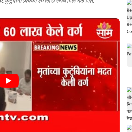
ुटुंबांना प्रत्येकी १० लाख रुपये दिले गेले होते.