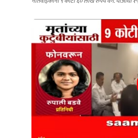
नातेवाईकांना ९ कोटी ६० लाख रुपये वर्ग. याआधी १५८ क