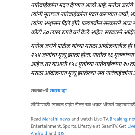
नातेवाईकांना मदत देण्यात आली आहे. मनोज जरांगे 
त्यांनी मृताच्या नातेवाईकांना मदत करण्यात यावी, 
त्यांना अश्वासन दिले होते. फडणवीस सरकारने आज मर
कोटी ६० लाख रुपये वर्ग केले आहेत. सरकारने आंदो
मनोज जरांगे पाटील यांच्या मराठा आंदोलनातील ही 
२५४ जणांचा मृत्यू झाला होता. यातील ९६ मृतकांच्य
आहेत. तर याआधी १५८ मृतांच्या नातेवाईकांना १० ला
मराठा आंदोलनात मृत्यू झालेल्या सर्व नातेवाईकांना
सकाळ+चे
सदस्य व्हा
शॉपिंगसाठी 'सकाळ प्राईम डील्स'च्या भन्नाट ऑफर्स पाहण्यासा
Read
Marathi news
and watch Live TV.
Breaking ne
Entertainment, Sports, Lifestyle at SaamTV. Get
Liv
Android
and
IOS
.