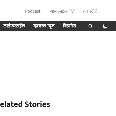
Podcast
साम लाईव्ह TV
वेब स्टोरीज
लाईफस्टाईल
व्हायरल न्यूज
बिझनेस
elated Stories