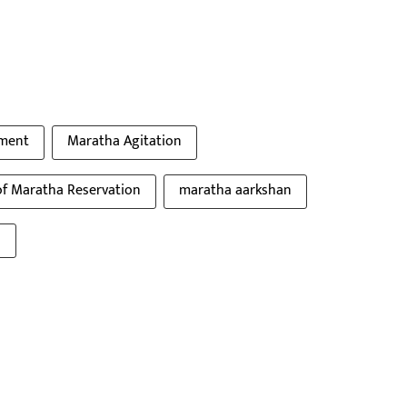
ment
Maratha Agitation
of Maratha Reservation
maratha aarkshan
s