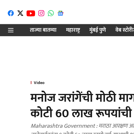
ताज्या बातम्या
महाराष्ट्र
मुंबई पुणे
वेब स्टोर
Video
मनोज जरांगेंची मोठी म
कोटी 60 लाख रूपयांची
Maharashtra Government : मराठा आरक्षण आंदोलनातील २५४ मृतांच्या कुटुंबांना मदत पूर्ण. ९६ मृतांच्या