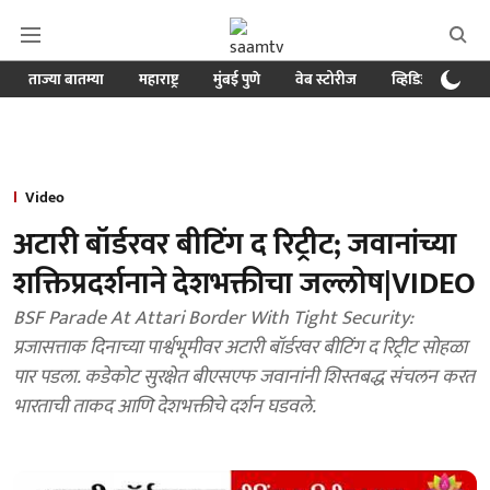
ताज्या बातम्या
महाराष्ट्र
मुंबई पुणे
वेब स्टोरीज
व्हिडिओ
क्र
Video
अटारी बॉर्डरवर बीटिंग द रिट्रीट; जवानांच्या
शक्तिप्रदर्शनाने देशभक्तीचा जल्लोष|VIDEO
BSF Parade At Attari Border With Tight Security:
प्रजासत्ताक दिनाच्या पार्श्वभूमीवर अटारी बॉर्डरवर बीटिंग द रिट्रीट सोहळा
पार पडला. कडेकोट सुरक्षेत बीएसएफ जवानांनी शिस्तबद्ध संचलन करत
भारताची ताकद आणि देशभक्तीचे दर्शन घडवले.