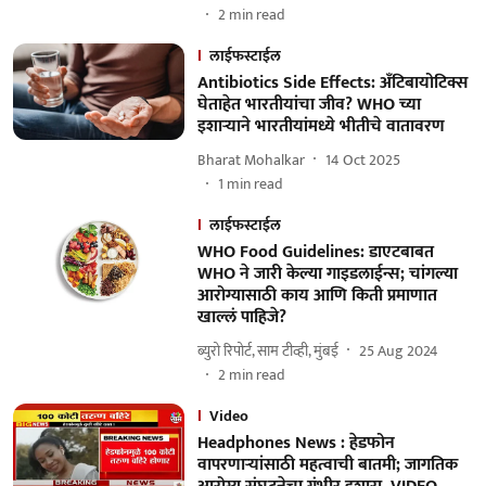
2
min read
लाईफस्टाईल
Antibiotics Side Effects: अँटिबायोटिक्स
घेताहेत भारतीयांचा जीव? WHO च्या
इशाऱ्याने भारतीयांमध्ये भीतीचे वातावरण
Bharat Mohalkar
14 Oct 2025
1
min read
लाईफस्टाईल
WHO Food Guidelines: डाएटबाबत
WHO ने जारी केल्या गाइडलाईन्स; चांगल्या
आरोग्यासाठी काय आणि किती प्रमाणात
खाल्लं पाहिजे?
ब्युरो रिपोर्ट, साम टीव्ही, मुंबई
25 Aug 2024
2
min read
Video
Headphones News : हेडफोन
वापरणाऱ्यांसाठी महत्वाची बातमी; जागतिक