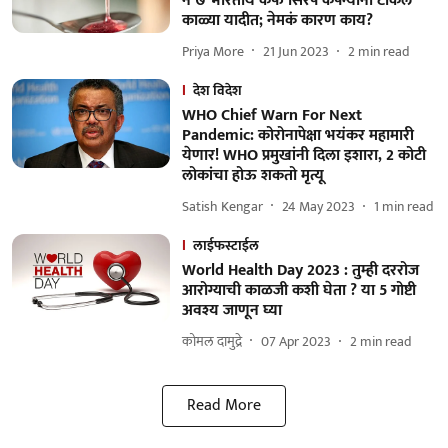
ने ७ भारतीय कफ सिरप कंपन्याना टाकले
काळ्या यादीत; नेमकं कारण काय?
Priya More
21 Jun 2023
2
min read
देश विदेश
WHO Chief Warn For Next
Pandemic: कोरोनापेक्षा भयंकर महामारी
येणार! WHO प्रमुखांनी दिला इशारा, 2 कोटी
लोकांचा होऊ शकतो मृत्यू
Satish Kengar
24 May 2023
1
min read
लाईफस्टाईल
World Health Day 2023 : तुम्ही दररोज
आरोग्याची काळजी कशी घेता ? या 5 गोष्टी
अवश्य जाणून घ्या
कोमल दामुद्रे
07 Apr 2023
2
min read
Read More