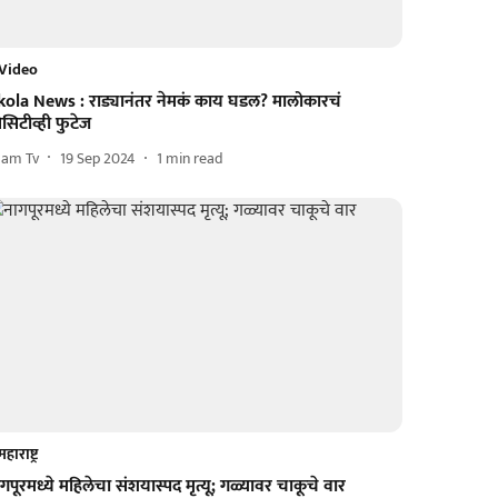
Video
kola News : राड्यानंतर नेमकं काय घडल? मालोकारचं
सिटीव्ही फुटेज
aam Tv
19 Sep 2024
1
min read
महाराष्ट्र
गपूरमध्ये महिलेचा संशयास्पद मृत्यू; गळ्यावर चाकूचे वार