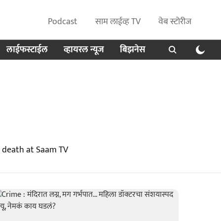
Podcast
साम लाईव्ह TV
वेब स्टोरीज
लाईफस्टाईल
व्हायरल न्यूज
बिझनेस
s death at Saam TV