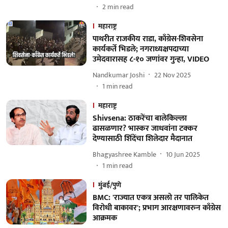
2
min read
महाराष्ट्र
पाथरीत राजकीय राडा, काँग्रेस-शिवसेना
कार्यकर्ते भिडले; नगराध्यक्षपदाच्या
उमेदवारासह ८-१० जणांवर गुन्हा, VIDEO
Nandkumar Joshi
22 Nov 2025
1
min read
महाराष्ट्र
Shivsena: ठाकरेंचा बालेकिल्ला
ढासळणार? भास्कर जाधवांना टक्कर
देण्यासाठी शिंदेंचा शिलेदार मैदानात
Bhagyashree Kamble
10 Jun 2025
1
min read
मुंबई/पुणे
BMC: 'राज्यात एकत्र असलो तर पालिकेत
विरोधी बाकावर'; प्रभाग आरक्षणावरुन काँग्रेस
आक्रमक