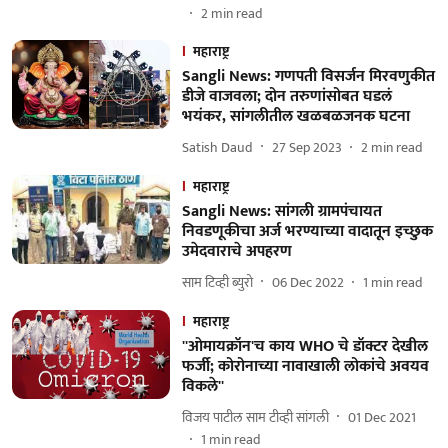
2
min read
महाराष्ट्र
Sangli News: गणपती विसर्जन मिरवणुकीत
डीजे वाजवला; दोन तरुणांसोबत घडलं
भयंकर, सांगलीतील खळबळजनक घटना
Satish Daud
27 Sep 2023
2
min read
महाराष्ट्र
Sangli News: सांगली ग्रामपंचायत
निवडणूकीचा अर्ज भरण्याच्या वादातून इच्छुक
उमेदवाराचे अपहरण
साम टिव्ही ब्युरो
06 Dec 2022
1
min read
महाराष्ट्र
''ओमायक्रॉन'च काय WHO चे डॉक्टर देखील
फर्जी; कोरोनाच्या नावाखाली लोकांचे अवयव
विकले''
विजय पाटील साम टीव्ही सांगली
01 Dec 2021
1
min read