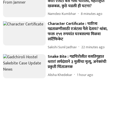
कोरी एसटी बस गेली चोरीला, महाराष्ट्रात
खळबळ, कुठे घडली ही घटना?
Namdeo Kumbhar
8 minutes ago
Character Certificate : चारित्र्य
पडताळणीसाठी एजंटला पैसे देताय? थांबा,
फक्त १५९ रुपयांत घरबसल्या मिळवा
सर्टिफिकेट
Sakshi Sunil Jadhav
22 minutes ago
Snake Bite : गडचिरोलीत वसतिगृहात
थरार! सर्पदंशाने ३ मुलींचा मृत्यू, अनेकांची
प्रकृती चिंताजनक
Alisha Khedekar
1 hour ago