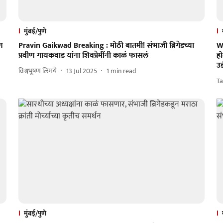
मुंबई/पुणे
ण
Pravin Gaikwad Breaking : मोठी बातमी! संभाजी ब्रिगेडच्या
W
प्रवीण गायकवाड यांना शिवप्रेमींनी काळं फासलं
ह
उ
विश्वभूषण लिमये
13 Jul 2025
1
min read
Ta
मुंबई/पुणे