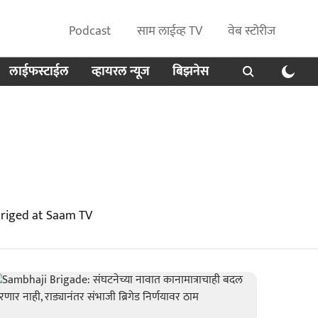
Podcast
साम लाईव्ह TV
वेब स्टोरीज
लाईफस्टाईल
व्हायरल न्यूज
बिझनेस
briged at Saam TV