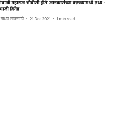
िवाजी महाराज ओबीसी होते' जानकारांच्या वक्तव्यामध्ये तथ्य -
भाजी ब्रिगेड
. माधव सावरगावे
21 Dec 2021
1
min read