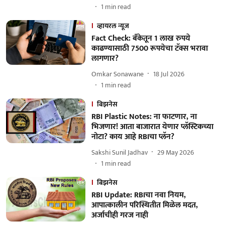
1
min read
व्हायरल न्यूज
Fact Check: बँकेतून 1 लाख रुपये
काढण्यासाठी 7500 रूपयेचा टॅक्स भरावा
लागणार?
Omkar Sonawane
18 Jul 2026
1
min read
बिझनेस
RBI Plastic Notes: ना फाटणार, ना
भिजणार! आता बाजारात येणार प्लॅस्टिकच्या
नोटा? काय आहे RBIचा प्लॅन?
Sakshi Sunil Jadhav
29 May 2026
1
min read
बिझनेस
RBI Update: RBIचा नवा नियम,
आपात्कालीन परिस्थितीत मिळेल मदत,
अर्जाचीही गरज नाही