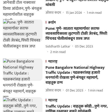
थांबली
ओंकार कदम
15 Jan 2024
1
min read
क्राईम
Pune: पुणे- सातारा महामार्गावर सराफ
व्यावसायिकाला लुटणारी टोळी जेरबंद, पिंपरी
चिंचवड पाेलीसांकडून शस्त्र जप्त
Siddharth Latkar
05 Dec 2023
2
min read
महाराष्ट्र
Pune Bangalore National Highway
Traffic Update : पडळकरांसह हजाराे
धनगरांनी राेखला पुणे-बंगळूर महामार्ग,
वाहतूक ठप्प
ओंकार कदम
01 Dec 2023
1
min read
महाराष्ट्र
Traffic Update : वाहतूक काेंडी...पुणे नगर,
नाशिक रस्त्यावर वाहने खाेळंबली,