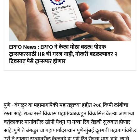
EPFO News : EPFO ने केला मोठा बदल! पीएफ
ट्रान्सफरसाठी HR ची गरज नाही, नोकरी बदलल्यावर २
दिवसात पैसे ट्रान्सफर होणार
पुणे - बंगळुर या महामागांपैकी महाराष्ट्राच्या हद्दीत २०६ किमी लांबीचा
रस्ता आहे. राज्य रस्ते विकास महामंडळाकडून विकसित केल्या जाणाऱ्या
वर्तुळाकार मार्गावरील खोपी येथून या नव्या रिंग रोडची सुरुवात होणार
आहे. पुणे ते बंगळुर या महामार्गादरम्यान पुणे-मुंबई द्रूतगती महामार्गावरील
उर्से ते सातारा रस्त्यावरील केळवडे हा पुणे रिंग रोडचा भाग आहे. त्याचे