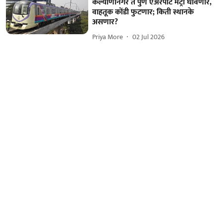
कल्याणीनगर ते पुणे एअरपोर्ट मेट्रो धावणार,
वाहतूक कोंडी फुटणार; किती स्थानके
असणार?
Priya More
02 Jul 2026