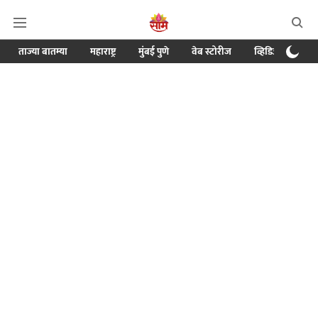
ताज्या बातम्या
महाराष्ट्र
मुंबई पुणे
वेब स्टोरीज
व्हिडिओ
क्र