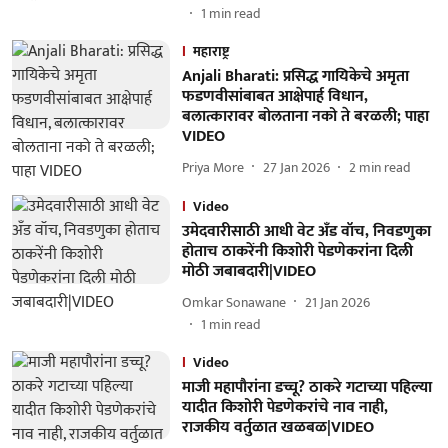
1
min read
महाराष्ट्र
Anjali Bharati: प्रसिद्ध गायिकेचे अमृता
फडणवीसांबाबत आक्षेपार्ह विधान,
बलात्कारावर बोलताना नको ते बरळली; पाहा
VIDEO
Priya More
27 Jan 2026
2
min read
Video
उमेदवारीसाठी आधी वेट अँड वॉच, निवडणुका
होताच ठाकरेंनी किशोरी पेडणेकरांना दिली
मोठी जबाबदारी|VIDEO
Omkar Sonawane
21 Jan 2026
1
min read
Video
माजी महापौरांना डच्चू? ठाकरे गटाच्या पहिल्या
यादीत किशोरी पेडणेकरांचे नाव नाही,
राजकीय वर्तुळात खळबळ|VIDEO