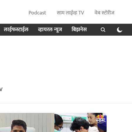
Podcast
साम लाईव्ह TV
वेब स्टोरीज
लाईफस्टाईल
व्हायरल न्यूज
बिझनेस
TV